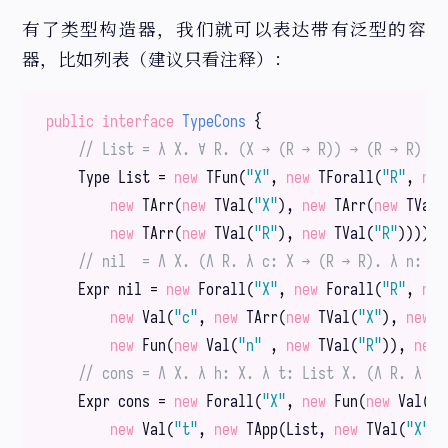
有了类型构造器，我们就可以表达带有泛型的容
器，比如列表（建议只看注释）：
public
interface
TypeCons
{

// List = λ X. ∀ R. (X → (R → R)) → (R → R)
    Type List = 
new
 TFun(
"X"
, 
new
 TForall(
"R"
, 
new
new
 TArr(
new
 TVal(
"X"
), 
new
 TArr(
new
 TVal(
new
 TArr(
new
 TVal(
"R"
), 
new
 TVal(
"R"
))))).
// nil  = Λ X. (Λ R. λ c: X → (R → R). λ n: R.
    Expr nil = 
new
 Forall(
"X"
, 
new
 Forall(
"R"
, 
new
new
 Val(
"c"
, 
new
 TArr(
new
 TVal(
"X"
), 
new
 T
new
 Fun(
new
 Val(
"n"
 , 
new
 TVal(
"R"
)), 
new
 
// cons = Λ X. λ h: X. λ t: List X. (Λ R. λ c:
    Expr cons = 
new
 Forall(
"X"
, 
new
 Fun(
new
 Val(
"h
new
 Val(
"t"
, 
new
 TApp(List, 
new
 TVal(
"X"
))