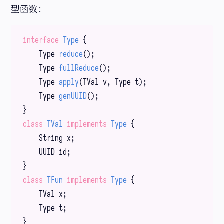
型函数：
interface
Type
{

Type 
reduce
()
;

Type 
fullReduce
()
;

Type 
apply
(TVal v, Type t)
;

Type 
genUUID
()
;

class
TVal
implements
Type
{

    String x;

    UUID id;

class
TFun
implements
Type
{

    TVal x;

    Type t;
