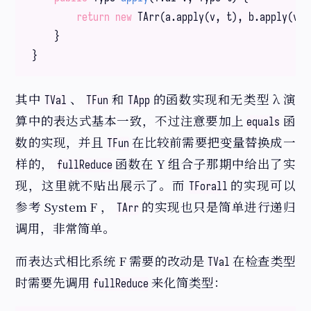
return
new
 TArr(a.apply(v, t), b.apply(v, t
    }

其中
、
和
的函数实现和无类型 λ 演
TVal
TFun
TApp
算中的表达式基本一致，不过注意要加上
函
equals
数的实现，并且
在比较前需要把变量替换成一
TFun
样的，
函数在 Y 组合子那期中给出了实
fullReduce
现，这里就不贴出展示了。而
的实现可以
TForall
参考 System F ，
的实现也只是简单进行递归
TArr
调用，非常简单。
而表达式相比系统 F 需要的改动是
在检查类型
TVal
时需要先调用
来化简类型：
fullReduce