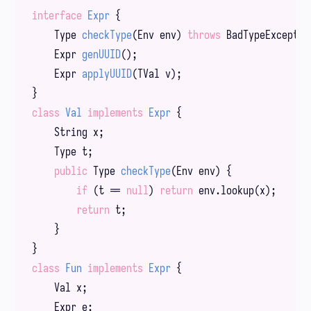
interface
Expr
{

Type 
checkType
(Env env)
throws
 BadTypeExceptio
Expr 
genUUID
()
;

Expr 
applyUUID
(TVal v)
;

class
Val
implements
Expr
{

    String x;

    Type t;

public
 Type 
checkType
(Env env)
{

if
 (t == 
null
) 
return
 env.lookup(x);

return
 t;

    }

class
Fun
implements
Expr
{

    Val x;

    Expr e;
