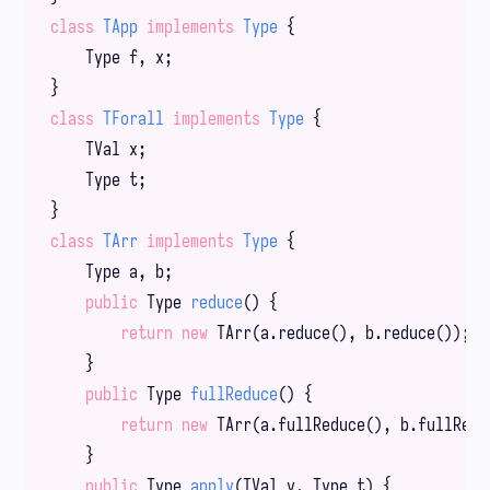
class
TApp
implements
Type
{

    Type f, x;

class
TForall
implements
Type
{

    TVal x;

    Type t;

class
TArr
implements
Type
{

    Type a, b;

public
 Type 
reduce
()
{

return
new
 TArr(a.reduce(), b.reduce());

    }

public
 Type 
fullReduce
()
{

return
new
 TArr(a.fullReduce(), b.fullReduc
    }

public
 Type 
apply
(TVal v, Type t)
{
