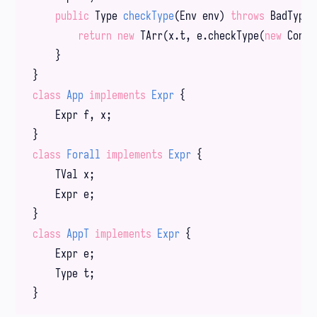
public
 Type 
checkType
(Env env)
throws
 BadTypeE
return
new
 TArr(x.t, e.checkType(
new
 ConsE
    }

class
App
implements
Expr
{

    Expr f, x;

class
Forall
implements
Expr
{

    TVal x;

    Expr e;

class
AppT
implements
Expr
{

    Expr e;

    Type t;
