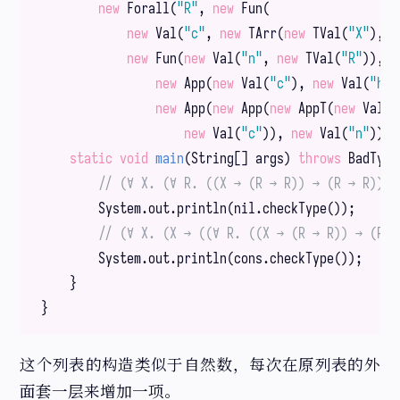
new
 Forall(
"R"
, 
new
 Fun(

new
 Val(
"c"
, 
new
 TArr(
new
 TVal(
"X"
), 
n
new
 Fun(
new
 Val(
"n"
, 
new
 TVal(
"R"
)), 
n
new
 App(
new
 Val(
"c"
), 
new
 Val(
"h"
)
new
 App(
new
 App(
new
 AppT(
new
 Val(
"
new
 Val(
"c"
)), 
new
 Val(
"n"
))))
static
void
main
(String[] args)
throws
 BadType
// (∀ X. (∀ R. ((X → (R → R)) → (R → R))))
        System.out.println(nil.checkType());

// (∀ X. (X → ((∀ R. ((X → (R → R)) → (R →
        System.out.println(cons.checkType());

    }

这个列表的构造类似于自然数，每次在原列表的外
面套一层来增加一项。