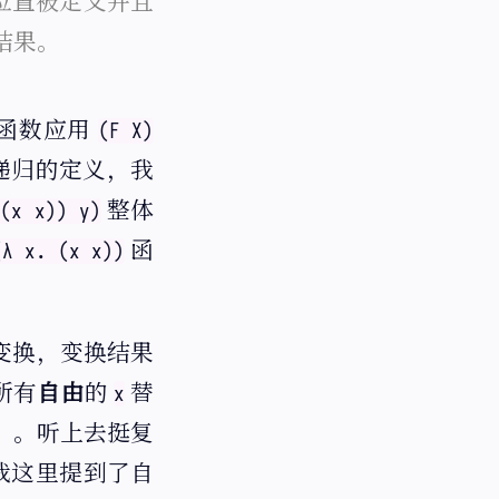
位置被定义并且
结果。
函数应用
(F X)
是递归的定义，我
整体
 (x x)) y)
函
(λ x. (x x))
体变换，变换结果
所有
自由
的
替
x
，。听上去挺复
我这里提到了自