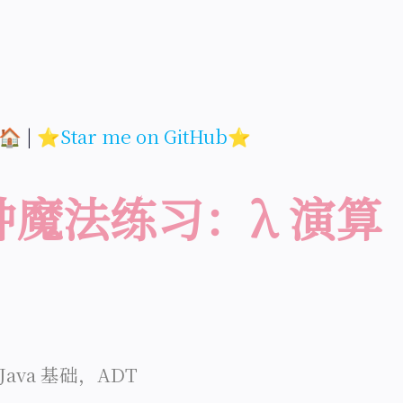
🏠
|
⭐Star me on GitHub⭐
钟魔法练习：λ 演算
ava 基础，ADT