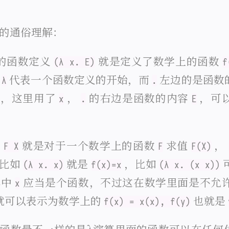
的通俗理解：
的函数定义
就是定义了数学上的函数
(λ x. E)
f
，
代表一个函数定义的开始，而
左边的是函数
λ
.
号，这里用了
，
的右边是函数的内容
，可以
x
.
E
用
就是对于一个数学上的函数
求值
，
F X
F
F(X)
。比如
就是
，比如
(λ x. x)
f(x)=x
(λ x. (x x))
其中
应当是个函数，不过这在数学里面是不允
x
就可以表示为数学上的
也就是
f(x) = x(x), f(y)