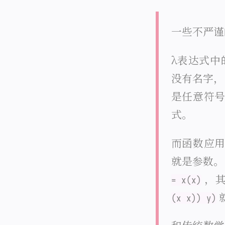
一些不严谨
λ表达式中
没有名字
是任意符
式。
而函数应
就是参数
，
= x(x)
(x x)) y)