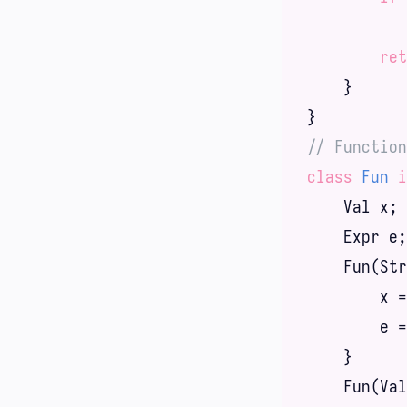
ret
    }

// Functi
class
Fun
i
    Val x;

    Expr e;

    Fun(Str
        x =
        e =
    }

    Fun(Val