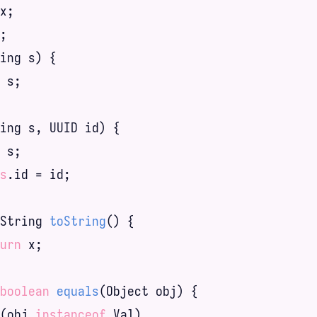
x;

;

ing s) {

 s;

ing s, UUID id) {

 s;

s
.id = id;

String 
toString
()
{

urn
 x;

boolean
equals
(Object obj)
{

(obj 
instanceof
 Val)
