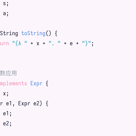
 s;

 a;

String 
toString
()
{

urn
"(λ "
 + x + 
". "
 + e + 
")"
;

 函数应用
mplements
Expr
{

 x;

r e1, Expr e2) {

 e1;

 e2;
