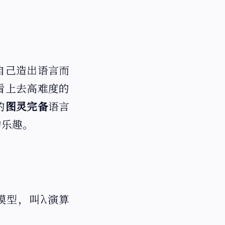
自己造出语言而
看上去高难度的
的
图灵完备
语言
的乐趣。
计算模型，叫λ演算