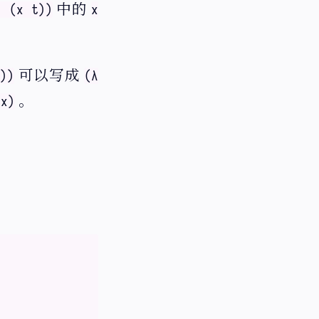
中的
. (x t))
x
可以写成
))
(λ
。
 x)