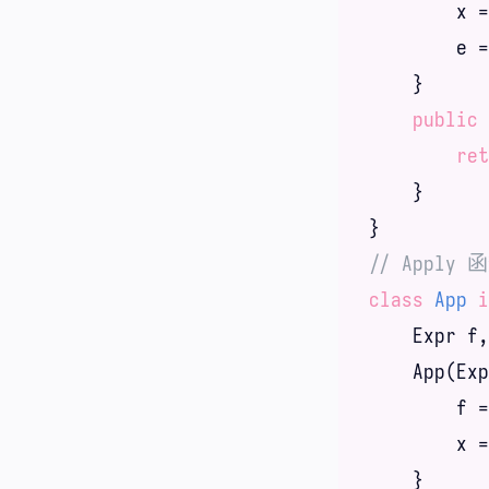
        x =
        e =
    }

public
 
ret
    }

// Apply
class
App
i
    Expr f,
    App(Exp
        f =
        x =
    }
