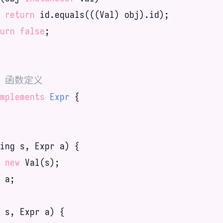
return
 id.equals(((Val) obj).id);

urn
false
;

on 函数定义
mplements
Expr
{

ing s, Expr a) {

 
new
 Val(s);

 a;

 s, Expr a) {
