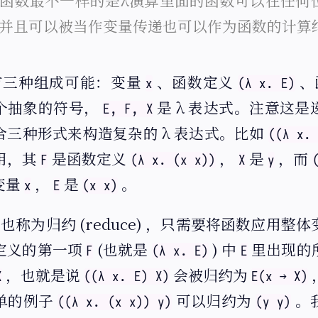
函数最不一样的是λ演算里面的函数可以在任何
并且可以被当作变量传递也可以作为函数的计算
有三种组成可能：变量
、函数定义
、
x
(λ x. E)
个抽象的符号，
是 λ 表达式。注意这
E, F, X
合三种形式来构造复杂的 λ 表达式。比如
((λ x.
用，其
是函数定义
，
是
，而
F
(λ x. (x x))
X
y
变量
，
是
。
x
E
(x x)
也称为归约 (reduce) ，只需要将函数应用整
定义的第一项
(也就是
) 中
里出现的
F
(λ x. E)
E
，也就是说
会被归约为
X
((λ x. E) X)
E(x → X)
单的例子
可以归约为
。
((λ x. (x x)) y)
(y y)