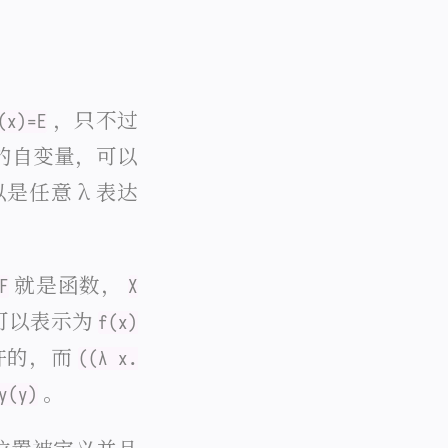
，只不过
(x)=E
的自变量，可以
是任意 λ 表达
就是函数，
F
X
可以表示为
f(x)
许的，而
((λ x.
。
y(y)