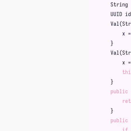
    String 
    UUID id
    Val(Str
        x =
    }

    Val(Str
        x =
thi
    }

public
 
ret
    }

public
if
 